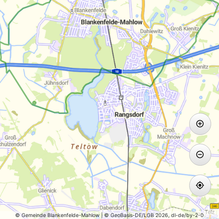
© Gemeinde Blankenfelde-Mahlow | © GeoBasis-DE/LGB 2026, dl-de/by-2-0